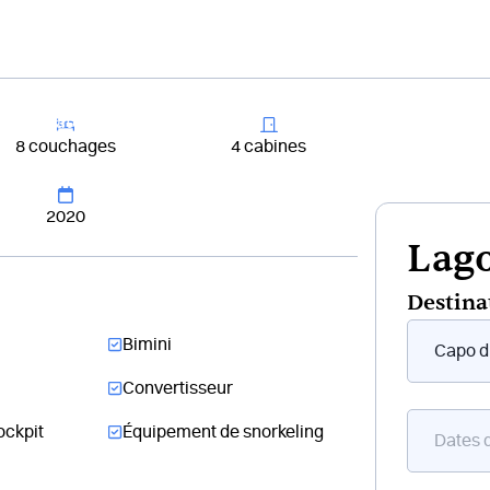
+33 4 81 65
er un bateau
Destinations
Croisières
Chantiers
8 couchages
4 cabines
2020
Lago
Destina
Form
Bimini
flottant
bateau
Convertisseur
ockpit
Équipement de snorkeling