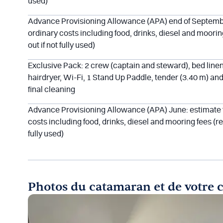
used)
Advance Provisioning Allowance (APA) end of September
ordinary costs including food, drinks, diesel and moorin
out if not fully used)
Exclusive Pack: 2 crew (captain and steward), bed line
hairdryer, Wi-Fi, 1 Stand Up Paddle, tender (3.40 m) an
final cleaning
Advance Provisioning Allowance (APA) June: estimate f
costs including food, drinks, diesel and mooring fees (re
fully used)
Photos du catamaran et de votre 