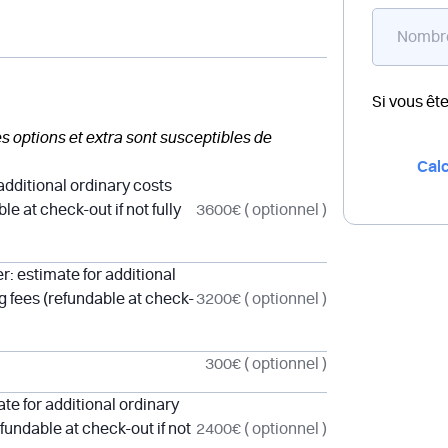
Si vous êt
des options et extra sont susceptibles de
Calc
dditional ordinary costs
e at check-out if not fully
3600€
( optionnel )
 estimate for additional
g fees (refundable at check-
3200€
( optionnel )
300€
( optionnel )
e for additional ordinary
fundable at check-out if not
2400€
( optionnel )