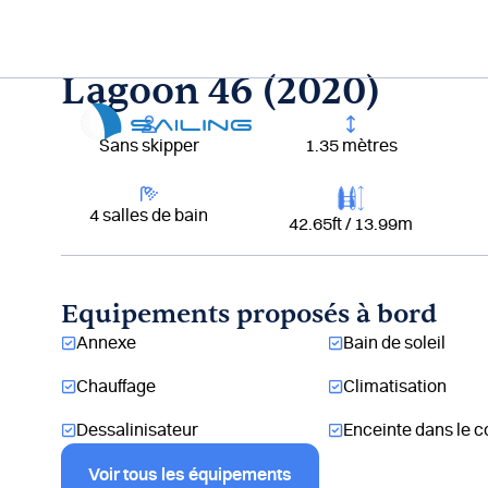
Aller
au
contenu
Lagoon 46 (2020)
Lou
Sans skipper
1.35 mètres
4 salles de bain
42.65ft / 13.99m
Equipements proposés à bord
Annexe
Bain de soleil
Chauffage
Climatisation
Dessalinisateur
Enceinte dans le c
Voir tous les équipements