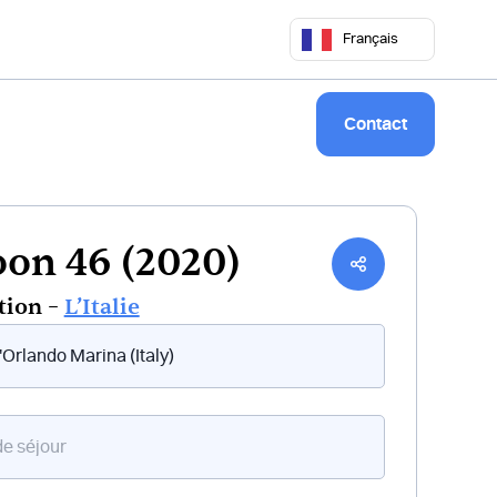
 50 68
commercial@keepsailing.com
Français
Notre univers
Livre de bord
Contact
on 46 (2020)
tion –
L’Italie