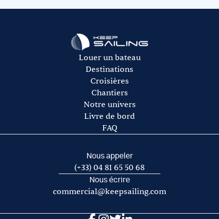
hôtesse, pensez à les prévoir dans l’avitaillement.
rachat de franchise auprès de notre partenaire Ouest
L’avitaillement (certains loueurs proposent une option
Assurances.
avitaillement)
Le gasoil
L’essence pour l’annexe
Les frais de port et de mouillage
Louer un bateau
Les frais d’acheminement vers/de la base de départ
Destinations
Croisières
Chantiers
Notre univers
Livre de bord
FAQ
Nous appeler
(+33) 04 81 65 50 68
Nous écrire
commercial@keepsailing.com