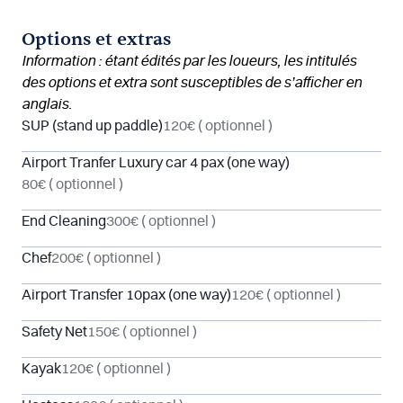
Options et extras
Information : étant édités par les loueurs, les intitulés
des options et extra sont susceptibles de s’afficher en
anglais.
SUP (stand up paddle)
120€
( optionnel )
Airport Tranfer Luxury car 4 pax (one way)
80€
( optionnel )
End Cleaning
300€
( optionnel )
Chef
200€
( optionnel )
Airport Transfer 10pax (one way)
120€
( optionnel )
Safety Net
150€
( optionnel )
Kayak
120€
( optionnel )