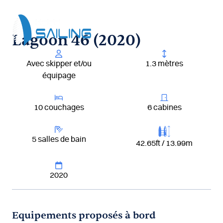
Aller
au
contenu
Lagoon 46 (2020)
Avec skipper et/ou
1.3 mètres
équipage
10 couchages
6 cabines
5 salles de bain
42.65ft / 13.99m
2020
Equipements proposés à bord