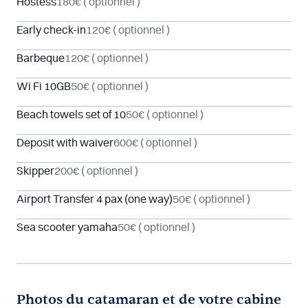
Hostess
180€
( optionnel )
Early check-in
120€
( optionnel )
Barbeque
120€
( optionnel )
Wi Fi 10GB
50€
( optionnel )
Beach towels set of 10
50€
( optionnel )
Deposit with waiver
600€
( optionnel )
Skipper
200€
( optionnel )
Airport Transfer 4 pax (one way)
50€
( optionnel )
Sea scooter yamaha
50€
( optionnel )
Photos du catamaran et de votre cabine