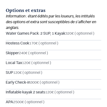
Options et extras
Information : étant édités par les loueurs, les intitulés
des options et extra sont susceptibles de s’afficher en
anglais.
Water Games Pack: 2 SUP, 1 Kayak
320€
( optionnel )
Hostess Cook
170€
( optionnel )
Skipper
240€
( optionnel )
Local Tax
120€
( optionnel )
SUP
120€
( optionnel )
Early Check-in
300€
( optionnel )
Inflatable kayak 2 seats
120€
( optionnel )
APA
2500€
( optionnel )