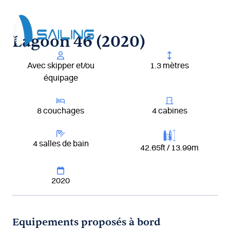
Aller
au
contenu
Lagoon 46 (2020)
Avec skipper et/ou
1.3 mètres
équipage
8 couchages
4 cabines
4 salles de bain
42.65ft / 13.99m
2020
Equipements proposés à bord