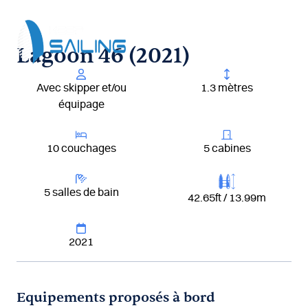
Aller
au
contenu
Lagoon 46 (2021)
Avec skipper et/ou
1.3 mètres
équipage
10 couchages
5 cabines
5 salles de bain
42.65ft / 13.99m
2021
Equipements proposés à bord