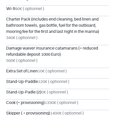
Wi-fi
90€
( optionnel )
Charter Pack (includes end cleaning, bed linen and
bathroom towels, gas bottle, fuel for the outboard,
mooring fee for the first and last night in the marina)
340€
( optionnel )
Damage waiver insurance catamarans (+ reduced
refundable deposit 1000 Euro)
500€
( optionnel )
Extra Set of Linen
10€
( optionnel )
Stand-Up-Paddle
120€
( optionnel )
Stand-Up-Padle (2)
0€
( optionnel )
Cook (+ provisioning)
1330€
( optionnel )
Skipper ( + provisioning)
1400€
( optionnel )