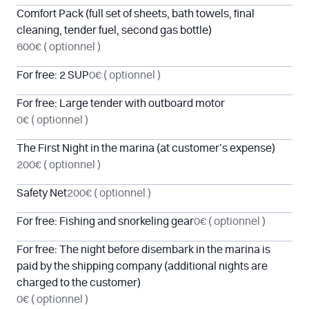
Comfort Pack (full set of sheets, bath towels, final
cleaning, tender fuel, second gas bottle)
600€
( optionnel )
For free: 2 SUP
0€
( optionnel )
For free: Large tender with outboard motor
0€
( optionnel )
The First Night in the marina (at customer’s expense)
200€
( optionnel )
Safety Net
200€
( optionnel )
For free: Fishing and snorkeling gear
0€
( optionnel )
For free: The night before disembark in the marina is
paid by the shipping company (additional nights are
charged to the customer)
0€
( optionnel )