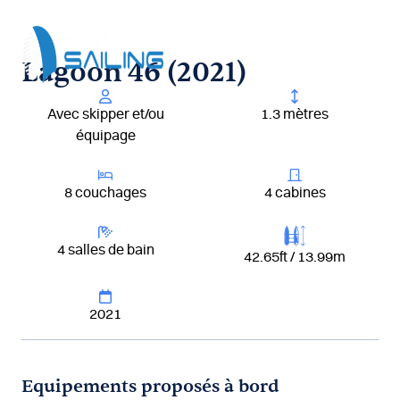
Aller
au
contenu
Lagoon 46 (2021)
Avec skipper et/ou
1.3 mètres
équipage
8 couchages
4 cabines
4 salles de bain
42.65ft / 13.99m
2021
Equipements proposés à bord