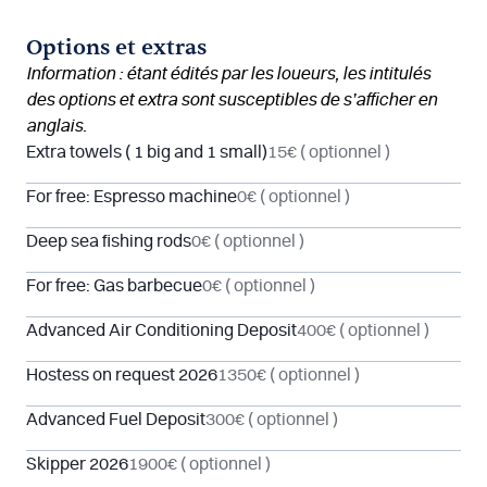
Options et extras
Information : étant édités par les loueurs, les intitulés
des options et extra sont susceptibles de s’afficher en
anglais.
Extra towels ( 1 big and 1 small)
15€
( optionnel )
For free: Espresso machine
0€
( optionnel )
Deep sea fishing rods
0€
( optionnel )
For free: Gas barbecue
0€
( optionnel )
Advanced Air Conditioning Deposit
400€
( optionnel )
Hostess on request 2026
1350€
( optionnel )
Advanced Fuel Deposit
300€
( optionnel )
Skipper 2026
1900€
( optionnel )