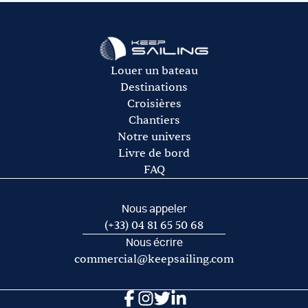
rachat de franchise auprès de notre partenaire Ouest
L’avitaillement (certains loueurs proposent une option
Assurances.
avitaillement)
Le gasoil
L’essence pour l’annexe
Les frais de port et de mouillage
Louer un bateau
Les frais d’acheminement vers/de la base de départ
Destinations
Croisières
Chantiers
Notre univers
Livre de bord
FAQ
Nous appeler
(+33) 04 81 65 50 68
Nous écrire
commercial@keepsailing.com