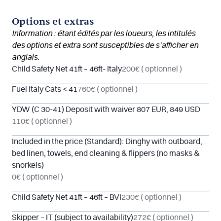
Options et extras
Information : étant édités par les loueurs, les intitulés
des options et extra sont susceptibles de s’afficher en
anglais.
Child Safety Net 41ft – 46ft- Italy
200€
( optionnel )
Fuel Italy Cats < 41
760€
( optionnel )
YDW (C 30-41) Deposit with waiver 807 EUR, 849 USD
110€
( optionnel )
Included in the price (Standard): Dinghy with outboard,
bed linen, towels, end cleaning & flippers (no masks &
snorkels)
0€
( optionnel )
Child Safety Net 41ft – 46ft – BVI
230€
( optionnel )
Skipper – IT (subject to availability)
272€
( optionnel )