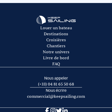
rachat de franchise auprès de notre partenaire Ouest
L’avitaillement (certains loueurs proposent une option
Assurances.
avitaillement)
Le gasoil
L’essence pour l’annexe
Les frais de port et de mouillage
Louer un bateau
Les frais d’acheminement vers/de la base de départ
Destinations
Croisières
Chantiers
Notre univers
Livre de bord
FAQ
Nous appeler
(+33) 04 81 65 50 68
Nous écrire
commercial@keepsailing.com