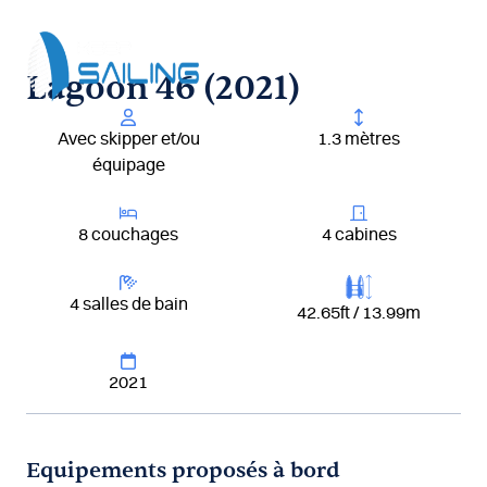
Aller
au
contenu
Lagoon 46 (2021)
Avec skipper et/ou
1.3 mètres
équipage
8 couchages
4 cabines
4 salles de bain
42.65ft / 13.99m
2021
Equipements proposés à bord