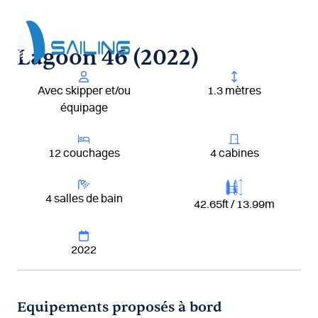
Aller
au
contenu
Lagoon 46 (2022)
Avec skipper et/ou
1.3 mètres
équipage
12 couchages
4 cabines
4 salles de bain
42.65ft / 13.99m
2022
Equipements proposés à bord