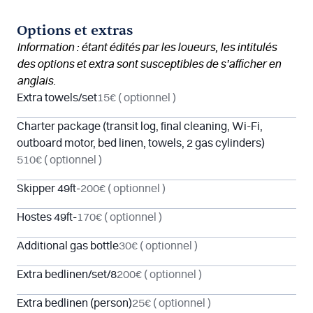
Options et extras
Information : étant édités par les loueurs, les intitulés
des options et extra sont susceptibles de s’afficher en
anglais.
Extra towels/set
15€
( optionnel )
Charter package (transit log, final cleaning, Wi-Fi,
outboard motor, bed linen, towels, 2 gas cylinders)
510€
( optionnel )
Skipper 49ft-
200€
( optionnel )
Hostes 49ft-
170€
( optionnel )
Additional gas bottle
30€
( optionnel )
Extra bedlinen/set/8
200€
( optionnel )
Extra bedlinen (person)
25€
( optionnel )