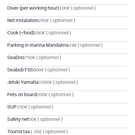
Diver (per working hour)
100€
( optionnel )
Net instalation
200€
( optionnel )
Cook (+food)
280€
( optionnel )
Parking in marina Mandalina
19€
( optionnel )
SeaDoo
750€
( optionnel )
Seabob F5S
900€
( optionnel )
Jetski Yamaha
1500€
( optionnel )
Pets on board
200€
( optionnel )
SUP
150€
( optionnel )
Safety net
50€
( optionnel )
Tourist tax
1.35€
( optionnel )