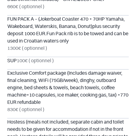
660€
( optionnel )
FUN PACK A – (Jokerboat Coaster 470 + 70HP Yamaha,
Wakeboard, Waterskis, Banana, Donut)plus security
deposit 1000 EUR.Fun Pack rib is to be towed and can be
used in Croatian waters only
1300€
( optionnel )
SUP
100€
( optionnel )
Exclusive Comfort package (Includes damage waiver,
final cleaning, WiFi (75GB/week), dinghy, outboard
engine, bed sheets & towels, beach towels, coffee
machine+10 capsules, ice maker, cooking gas, tax) +770
EUR refundable
830€
( optionnel )
Hostess (meals not included, separate cabin and toilet
needs to be given for accommodation if not in the front