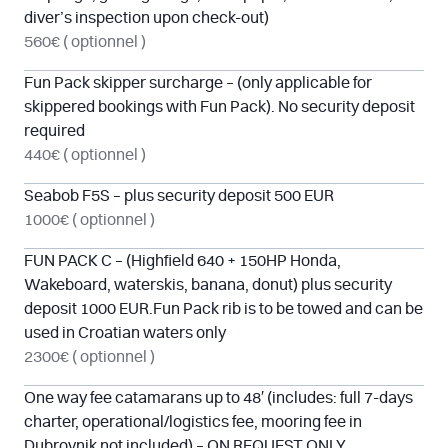
diver’s inspection upon check-out)
560€
( optionnel )
Fun Pack skipper surcharge – (only applicable for
skippered bookings with Fun Pack). No security deposit
required
440€
( optionnel )
Seabob F5S – plus security deposit 500 EUR
1000€
( optionnel )
FUN PACK C – (Highfield 640 + 150HP Honda,
Wakeboard, waterskis, banana, donut) plus security
deposit 1000 EUR.Fun Pack rib is to be towed and can be
used in Croatian waters only
2300€
( optionnel )
One way fee catamarans up to 48′ (includes: full 7-days
charter, operational/logistics fee, mooring fee in
Dubrovnik not included) – ON REQUEST ONLY