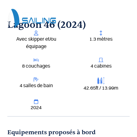
Aller
au
contenu
Lagoon 46 (2024)
Avec skipper et/ou
1.3 mètres
équipage
8 couchages
4 cabines
4 salles de bain
42.65ft / 13.99m
2024
Equipements proposés à bord