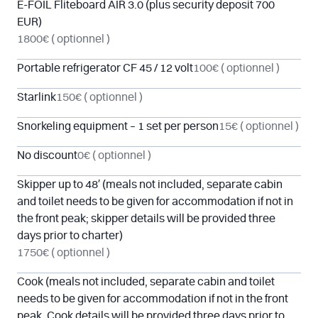
E-FOIL Fliteboard AIR 3.0 (plus security deposit 700
EUR)
1800€
( optionnel )
Portable refrigerator CF 45 / 12 volt
100€
( optionnel )
Starlink
150€
( optionnel )
Snorkeling equipment – 1 set per person
15€
( optionnel )
No discount
0€
( optionnel )
Skipper up to 48′ (meals not included, separate cabin
and toilet needs to be given for accommodation if not in
the front peak; skipper details will be provided three
days prior to charter)
1750€
( optionnel )
Cook (meals not included, separate cabin and toilet
needs to be given for accommodation if not in the front
peak. Cook details will be provided three days prior to