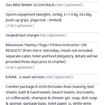
Gas BBQ Weber Q1200 black
100€
( optionnel )
Sports equipment (weights: 2x5kg, 2×7,5 kg, 2x15kg,
push-up grips, yoga mat – limited)
170€
( optionnel )
Seabob fast charger
50€
( optionnel )
Masseuse / Nanny / Yoga / Fitness Instructor- ON
REQUEST (from 200 €-300 €/day; meals not included,
separate cabin, toilet and food obligatory, details will be
provided three days prior to charter)
220€
( optionnel )
KAYAK -2 seats version
120€
( optionnel )
Comfort package B 2026 (Includes final cleaning, bed
sheets, bath & hand towels, beach towels, tea towels,
10 coffee pods, shampoo & shower gel, soap, dish soap
& sponge, garbage bags, toilet paper, 1L white wine,