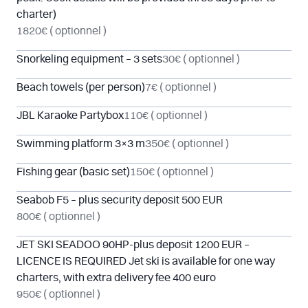
charter)
1820€
( optionnel )
Snorkeling equipment – 3 sets
30€
( optionnel )
Beach towels (per person)
7€
( optionnel )
JBL Karaoke Partybox
110€
( optionnel )
Swimming platform 3×3 m
350€
( optionnel )
Fishing gear (basic set)
150€
( optionnel )
Seabob F5 – plus security deposit 500 EUR
800€
( optionnel )
JET SKI SEADOO 90HP-plus deposit 1200 EUR –
LICENCE IS REQUIRED Jet ski is available for one way
charters, with extra delivery fee 400 euro
950€
( optionnel )