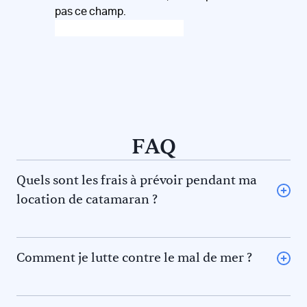
pas ce champ.
FAQ
Quels sont les frais à prévoir pendant ma
location de catamaran ?
L’avitaillement (certains loueurs proposent une option
avitaillement) ou repas au restaurant pour vous et le
skipper et/ou hôtesse
Comment je lutte contre le mal de mer ?
Le gasoil
La règle des 5F pour éviter le mal de mer. En effet il y a 5
L’essence pour l’annexe
phénomènes qui contribuent au mal de mer. Prévenez-
Les frais de port et de mouillage