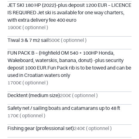
JET SKI 180 HP (2022)-plus deposit 1200 EUR – LICENCE
IS REQUIRED Jet ski is available for one way charters,
with extra delivery fee 400 euro
1900€
( optionnel )
Tiwal 3 & 7 m2 sail
500€
( optionnel )
FUN PACK B – (Highfield OM 540 + 100HP Honda,
Wakeboard, waterskis, banana, donut) -plus security
deposit 1000 EUR.Fun Pack rib is to be towed and can be
used in Croatian waters only
1700€
( optionnel )
Decktent (medium size)
200€
( optionnel )
Safety net / sailing boats and catamarans up to 48 ft
170€
( optionnel )
Fishing gear (professional set)
240€
( optionnel )