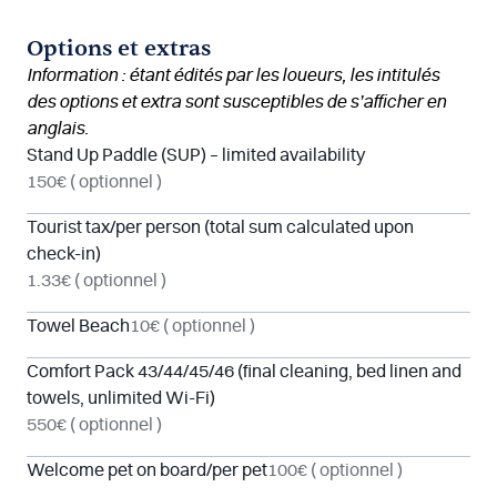
Options et extras
Information : étant édités par les loueurs, les intitulés
des options et extra sont susceptibles de s’afficher en
anglais.
Stand Up Paddle (SUP) – limited availability
150€
( optionnel )
Tourist tax/per person (total sum calculated upon
check-in)
1.33€
( optionnel )
Towel Beach
10€
( optionnel )
Comfort Pack 43/44/45/46 (final cleaning, bed linen and
towels, unlimited Wi-Fi)
550€
( optionnel )
Welcome pet on board/per pet
100€
( optionnel )