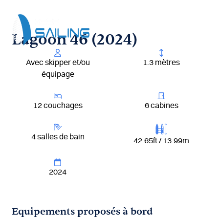
Aller
au
contenu
Lagoon 46 (2024)
Avec skipper et/ou
1.3 mètres
équipage
12 couchages
6 cabines
4 salles de bain
42.65ft / 13.99m
2024
Equipements proposés à bord