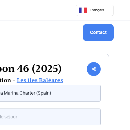
 50 68
commercial@keepsailing.com
Français
Notre univers
Livre de bord
Contact
on 46 (2025)
tion –
Les îles Baléares