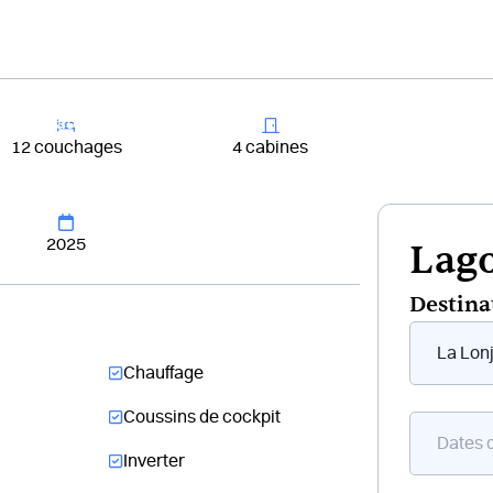
+33 4 81 65
er un bateau
Destinations
Croisières
Chantiers
12 couchages
4 cabines
2025
Lago
Destina
Form
flottant
Chauffage
bateau
Coussins de cockpit
Inverter