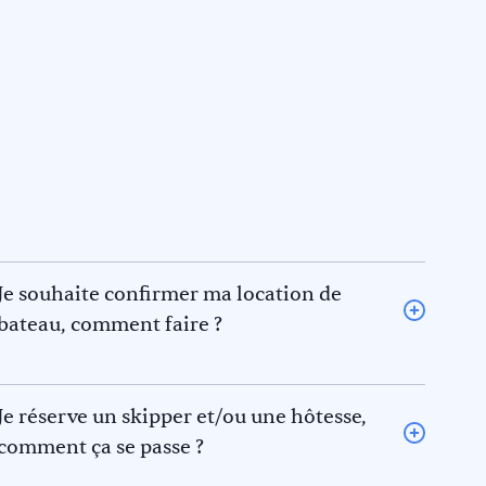
Je souhaite confirmer ma location de
bateau, comment faire ?
Pour confirmer une location de bateau, veuillez en
informer Keep Sailing qui posera une option sur le
bateau le temps de recevoir votre acompte. La
Je réserve un skipper et/ou une hôtesse,
réservation ne sera considérée comme définitive
comment ça se passe ?
qu’une fois votre acompte reçu (par virement bancaire
Si vous n’avez pas un CV nautique valide nous vous
ou carte bancaire) de 30 à 50% du montant de la