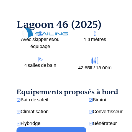
Aller
au
contenu
Lagoon 46 (2025)
Lou
Avec skipper et/ou
1.3 mètres
équipage
4 salles de bain
42.65ft / 13.99m
Equipements proposés à bord
Bain de soleil
Bimini
Climatisation
Convertisseur
Flybridge
Générateur