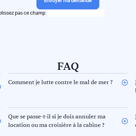
Envoyer ma demande
plissez pas ce champ.
FAQ
Comment je lutte contre le mal de mer ?
La règle des 5F pour éviter le mal de mer. En effet il y a 5
phénomènes qui contribuent au mal de mer. Prévenez-
les !
La
fatigue :
Commencez une navigation avec un repos
Que se passe-t-il si je dois annuler ma
suffisant.
location ou ma croisière à la cabine ?
Le
froid
: Portez des vêtements adaptés pour éviter
Si vous n’avez pas un CV nautique valide nous vous
d’avoir froid.