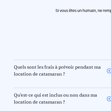
Si vous êtes un humain, ne rem
Quels sont les frais à prévoir pendant ma
location de catamaran ?
L’avitaillement (certains loueurs proposent une option
avitaillement) ou repas au restaurant pour vous et le
skipper et/ou hôtesse
Qu’est-ce qui est inclus ou non dans ma
Le gasoil
location de catamaran ?
L’essence pour l’annexe
La disponibilité et les tarifs indiqués sur Acm Keep
Les frais de port et de mouillage