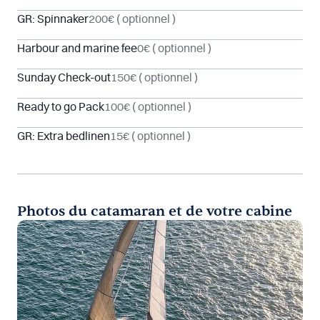
GR: Spinnaker
200€
( optionnel )
Harbour and marine fee
0€
( optionnel )
Sunday Check-out
150€
( optionnel )
Ready to go Pack
100€
( optionnel )
GR: Extra bedlinen
15€
( optionnel )
Photos du catamaran et de votre cabine