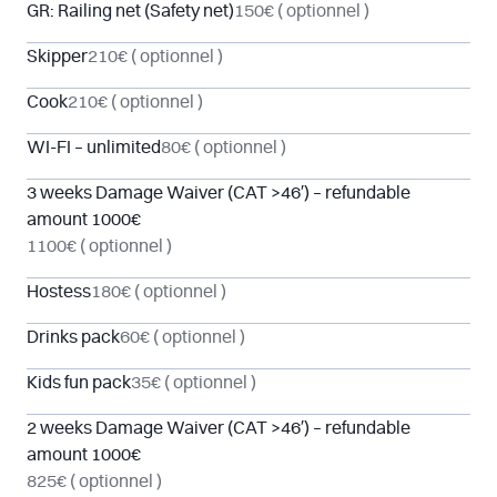
GR: Railing net (Safety net)
150€
( optionnel )
Skipper
210€
( optionnel )
Cook
210€
( optionnel )
WI-FI – unlimited
80€
( optionnel )
3 weeks Damage Waiver (CAT >46′) – refundable
amount 1000€
1100€
( optionnel )
Hostess
180€
( optionnel )
Drinks pack
60€
( optionnel )
Kids fun pack
35€
( optionnel )
2 weeks Damage Waiver (CAT >46′) – refundable
amount 1000€
825€
( optionnel )