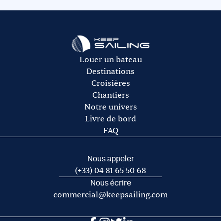
hôtesse, pensez à les prévoir dans l’avitaillement.
rachat de franchise auprès de notre partenaire Ouest
L’avitaillement (certains loueurs proposent une option
Assurances.
avitaillement)
Le gasoil
L’essence pour l’annexe
Les frais de port et de mouillage
Louer un bateau
Les frais d’acheminement vers/de la base de départ
Destinations
Croisières
Chantiers
Notre univers
Livre de bord
FAQ
Nous appeler
(+33) 04 81 65 50 68
Nous écrire
commercial@keepsailing.com