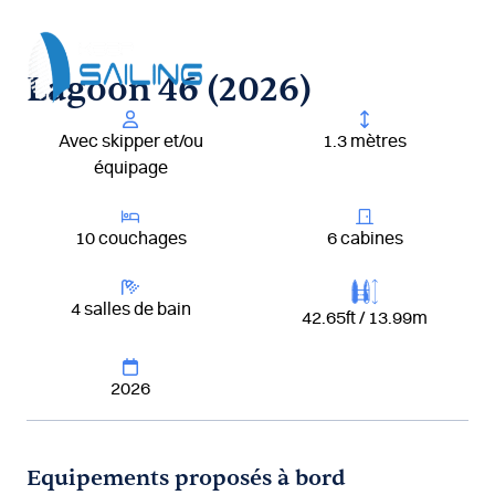
Aller
au
contenu
Lagoon 46 (2026)
Avec skipper et/ou
1.3 mètres
équipage
10 couchages
6 cabines
4 salles de bain
42.65ft / 13.99m
2026
Equipements proposés à bord