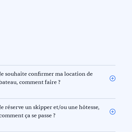
Je souhaite confirmer ma location de
bateau, comment faire ?
Pour confirmer une location de bateau, veuillez en
informer Keep Sailing qui posera une option sur le
bateau le temps de recevoir votre acompte. La
Je réserve un skipper et/ou une hôtesse,
réservation ne sera considérée comme définitive
comment ça se passe ?
qu’une fois votre acompte reçu (par virement bancaire
Si vous n’avez pas un CV nautique valide nous vous
ou carte bancaire) de 30 à 50% du montant de la
demanderons de prendre les services d’un skipper