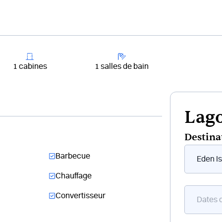
+33 4 81 65
er un bateau
Destinations
Croisières
Chantiers
1 cabines
1 salles de bain
Lago
Destina
Form
Barbecue
flottant
bateau
Chauffage
Convertisseur