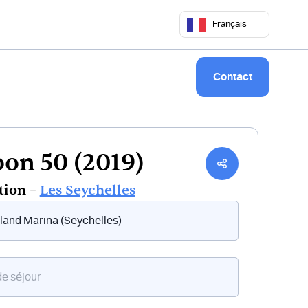
 50 68
commercial@keepsailing.com
Français
Notre univers
Livre de bord
Contact
on 50 (2019)
tion –
Les Seychelles