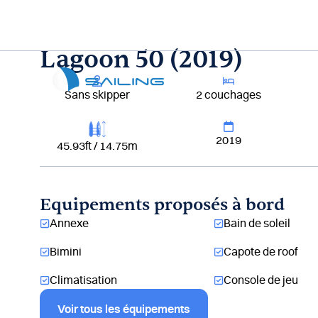
Aller
au
contenu
Lagoon 50 (2019)
Lou
Sans skipper
2 couchages
2019
45.93ft / 14.75m
Equipements proposés à bord
Annexe
Bain de soleil
Bimini
Capote de roof
Climatisation
Console de jeu
Voir tous les équipements