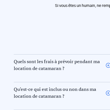
Si vous êtes un humain, ne rem
Quels sont les frais à prévoir pendant ma
location de catamaran ?
L’avitaillement (certains loueurs proposent une option
avitaillement) ou repas au restaurant pour vous et le
skipper et/ou hôtesse
Qu’est-ce qui est inclus ou non dans ma
Le gasoil
location de catamaran ?
L’essence pour l’annexe
La disponibilité et les tarifs indiqués sur Acm Keep
Les frais de port et de mouillage
Sailing vous seront confirmés sur devis. La location de