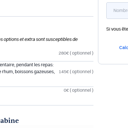
Si vous êt
des options et extra sont susceptibles de
Calc
280€
( optionnel )
entaire, pendant les repas:
e de rhum, boissons gazeuses,
145€
( optionnel )
0€
( optionnel )
cabine