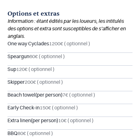
Options et extras
Information : étant édités par les loueurs, les intitulés
des options et extra sont susceptibles de s’afficher en
anglais.
One way Cyclades
1200€
( optionnel )
Speargun
60€
( optionnel )
Sup
120€
( optionnel )
Skipper
200€
( optionnel )
Beach towel(per person)
7€
( optionnel )
Early Check-in
150€
( optionnel )
Extra linen(per person)
10€
( optionnel )
BBQ
80€
( optionnel )