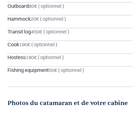
Outboard
80€
( optionnel )
Hammock
20€
( optionnel )
Transit log
450€
( optionnel )
Cook
190€
( optionnel )
Hostess
180€
( optionnel )
Fishing equipment
50€
( optionnel )
Photos du catamaran et de votre cabine