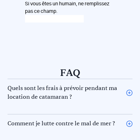
Si vous êtes un humain, ne remplissez
pas ce champ.
FAQ
Quels sont les frais à prévoir pendant ma
location de catamaran ?
L’avitaillement (certains loueurs proposent une option
avitaillement) ou repas au restaurant pour vous et le
skipper et/ou hôtesse
Comment je lutte contre le mal de mer ?
Le gasoil
La règle des 5F pour éviter le mal de mer. En effet il y a 5
L’essence pour l’annexe
phénomènes qui contribuent au mal de mer. Prévenez-