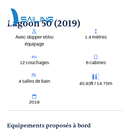
Aller
au
contenu
Lagoon 50 (2019)
Avec skipper et/ou
1.4 mètres
équipage
12 couchages
6 cabines
4 salles de bain
45.93ft / 14.75m
2019
Equipements proposés à bord