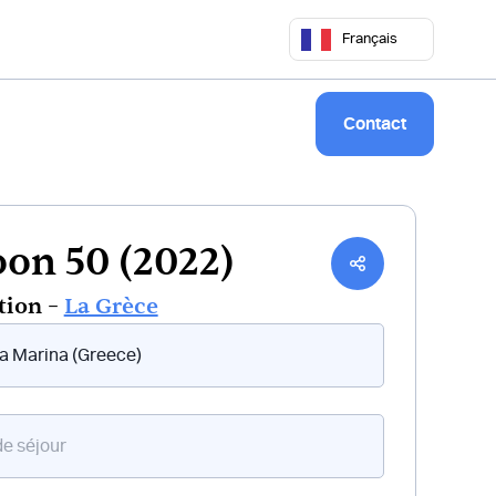
 50 68
commercial@keepsailing.com
Français
Notre univers
Livre de bord
Contact
on 50 (2022)
tion –
La Grèce