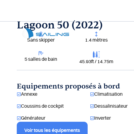
Aller
au
contenu
Lagoon 50 (2022)
Lou
Sans skipper
1.4 mètres
5 salles de bain
45.93ft / 14.75m
Equipements proposés à bord
Annexe
Climatisation
Coussins de cockpit
Dessalinisateur
Générateur
Inverter
Voir tous les équipements