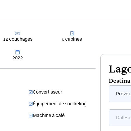
+33 4 81 65
er un bateau
Destinations
Croisières
Chantiers
12 couchages
6 cabines
2022
Lago
Destina
Form
Convertisseur
flottant
bateau
Équipement de snorkeling
Machine à café