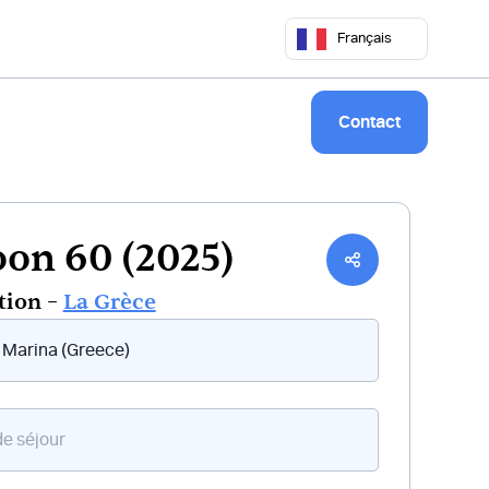
 50 68
commercial@keepsailing.com
Français
Notre univers
Livre de bord
Contact
on 60 (2025)
tion –
La Grèce