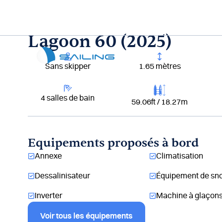
Aller
au
contenu
Lagoon 60 (2025)
Lou
Sans skipper
1.65 mètres
4 salles de bain
59.06ft / 18.27m
Equipements proposés à bord
Annexe
Climatisation
Dessalinisateur
Équipement de sno
Inverter
Machine à glaçon
Voir tous les équipements