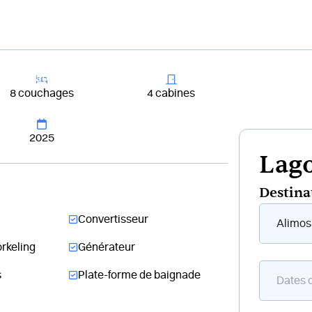
+33 4 81 65
er un bateau
Destinations
Croisières
Chantiers
8 couchages
4 cabines
2025
Lago
Destina
Form
Convertisseur
flottant
bateau
rkeling
Générateur
s
Plate-forme de baignade