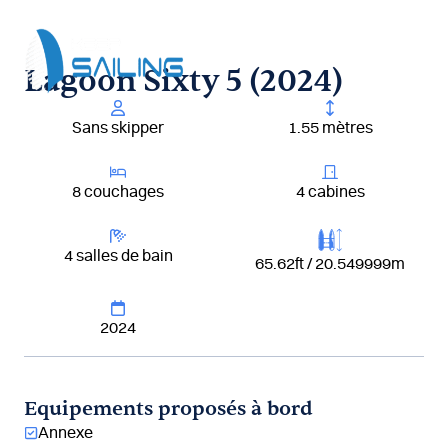
Aller
au
contenu
Lagoon Sixty 5 (2024)
Sans skipper
1.55 mètres
8 couchages
4 cabines
4 salles de bain
65.62ft / 20.549999m
2024
Equipements proposés à bord
Annexe