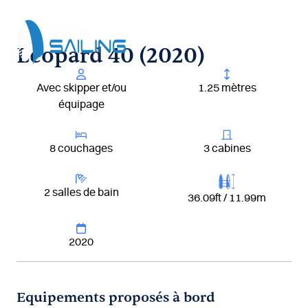
Aller
au
contenu
Leopard 40 (2020)
Avec skipper et/ou
1.25 mètres
équipage
8 couchages
3 cabines
2 salles de bain
36.09ft / 11.99m
2020
Equipements proposés à bord