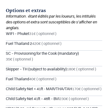
Options et extras
Information : étant édités par les loueurs, les intitulés
des options et extra sont susceptibles de s’afficher en
anglais.
WIFI – Phuket
31€
( optionnel )
Fuel Thailand 2
420€
( optionnel )
SC – Provisioning for the Cook (mandatory)
35€
( optionnel )
Skipper – TH (subject to availability)
180€
( optionnel )
Fuel Thailand
40€
( optionnel )
Child Safety Net < 41ft - MAR/THA/TAH
170€
( optionnel )
Child Safety Net 41ft – 46ft – BVI
230€
( optionnel )