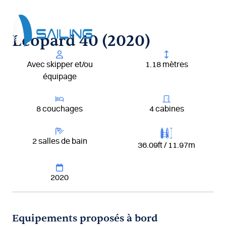
Aller
au
contenu
Leopard 40 (2020)
Avec skipper et/ou
1.18 mètres
équipage
8 couchages
4 cabines
2 salles de bain
36.09ft / 11.97m
2020
Equipements proposés à bord