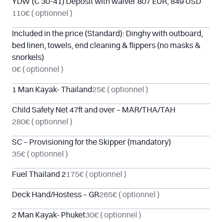
YDW (C 30-41) Deposit with waiver 807 EUR, 849 USD
110€
( optionnel )
Included in the price (Standard): Dinghy with outboard,
bed linen, towels, end cleaning & flippers (no masks &
snorkels)
0€
( optionnel )
1 Man Kayak- Thailand
25€
( optionnel )
Child Safety Net 47ft and over – MAR/THA/TAH
280€
( optionnel )
SC – Provisioning for the Skipper (mandatory)
35€
( optionnel )
Fuel Thailand 2
175€
( optionnel )
Deck Hand/Hostess – GR
265€
( optionnel )
2 Man Kayak- Phuket
30€
( optionnel )