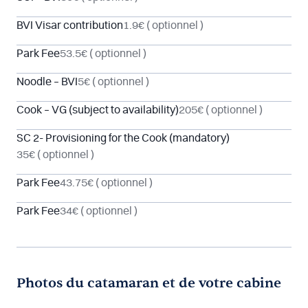
BVI Visar contribution
1.9€
( optionnel )
Park Fee
53.5€
( optionnel )
Noodle – BVI
5€
( optionnel )
Cook – VG (subject to availability)
205€
( optionnel )
SC 2- Provisioning for the Cook (mandatory)
35€
( optionnel )
Park Fee
43.75€
( optionnel )
Park Fee
34€
( optionnel )
Photos du catamaran et de votre cabine