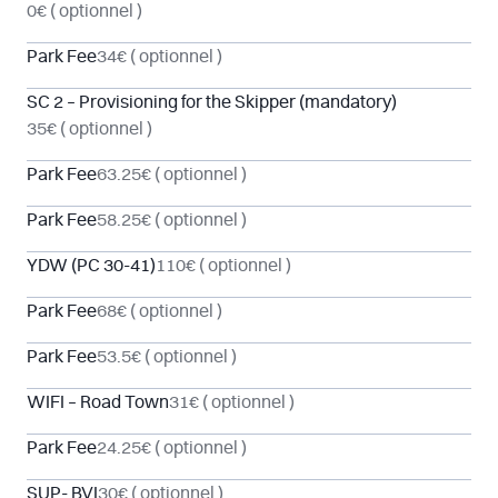
0€
( optionnel )
Park Fee
34€
( optionnel )
SC 2 – Provisioning for the Skipper (mandatory)
35€
( optionnel )
Park Fee
63.25€
( optionnel )
Park Fee
58.25€
( optionnel )
YDW (PC 30-41)
110€
( optionnel )
Park Fee
68€
( optionnel )
Park Fee
53.5€
( optionnel )
WIFI – Road Town
31€
( optionnel )
Park Fee
24.25€
( optionnel )
SUP- BVI
30€
( optionnel )