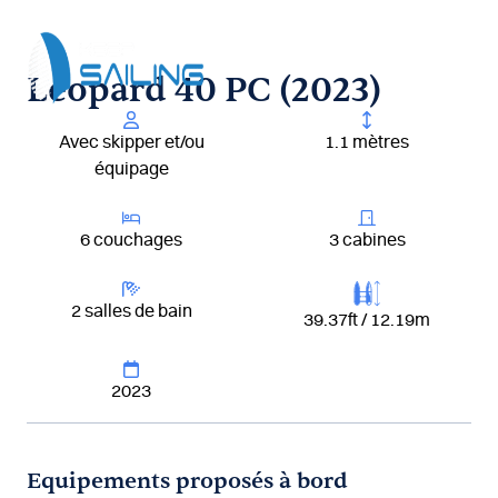
Aller
au
contenu
Leopard 40 PC (2023)
Avec skipper et/ou
1.1 mètres
équipage
6 couchages
3 cabines
2 salles de bain
39.37ft / 12.19m
2023
Equipements proposés à bord