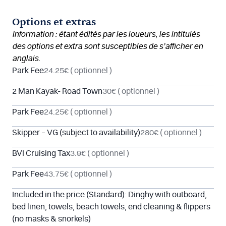
Options et extras
Information : étant édités par les loueurs, les intitulés
des options et extra sont susceptibles de s’afficher en
anglais.
Park Fee
24.25€
( optionnel )
2 Man Kayak- Road Town
30€
( optionnel )
Park Fee
24.25€
( optionnel )
Skipper – VG (subject to availability)
280€
( optionnel )
BVI Cruising Tax
3.9€
( optionnel )
Park Fee
43.75€
( optionnel )
Included in the price (Standard): Dinghy with outboard,
bed linen, towels, beach towels, end cleaning & flippers
(no masks & snorkels)