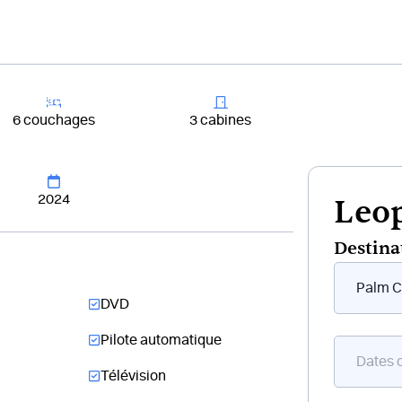
+33 4 81 65
er un bateau
Destinations
Croisières
Chantiers
6 couchages
3 cabines
2024
Leop
Destina
Form
flottant
DVD
bateau
Pilote automatique
Télévision