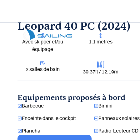
Aller
au
contenu
Leopard 40 PC (2024)
Lou
Avec skipper et/ou
1.1 mètres
équipage
2 salles de bain
39.37ft / 12.19m
Equipements proposés à bord
Barbecue
Bimini
Enceinte dans le cockpit
Panneaux solaires
Plancha
Radio-Lecteur CD