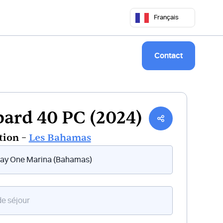
 50 68
commercial@keepsailing.com
Français
Notre univers
Livre de bord
Contact
ard 40 PC (2024)
tion –
Les Bahamas