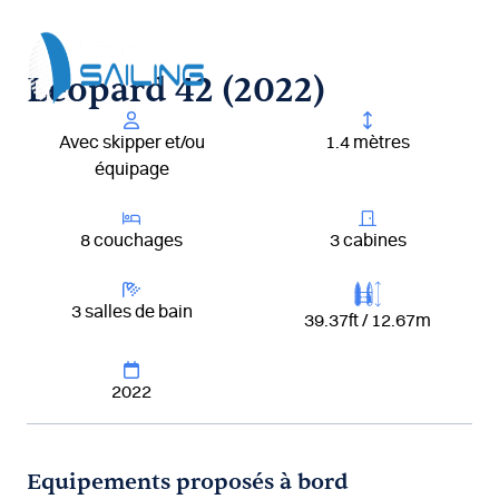
Aller
au
contenu
Leopard 42 (2022)
Avec skipper et/ou
1.4 mètres
équipage
8 couchages
3 cabines
3 salles de bain
39.37ft / 12.67m
2022
Equipements proposés à bord