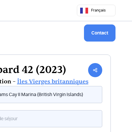
 50 68
commercial@keepsailing.com
Français
Notre univers
Livre de bord
Contact
ard 42 (2023)
tion –
Îles Vierges britanniques