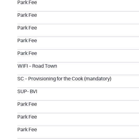
Park Fee
Park Fee
Park Fee
Park Fee
Park Fee
WIFI – Road Town
SC – Provisioning for the Cook (mandatory)
SUP- BVI
Park Fee
Park Fee
Park Fee