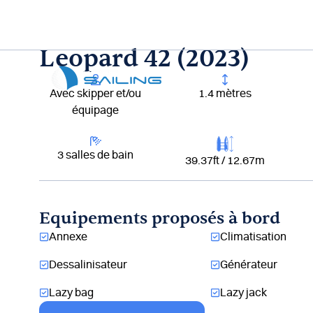
Aller
au
contenu
Leopard 42 (2023)
Lou
Avec skipper et/ou
1.4 mètres
équipage
3 salles de bain
39.37ft / 12.67m
Equipements proposés à bord
Annexe
Climatisation
Dessalinisateur
Générateur
Lazy bag
Lazy jack