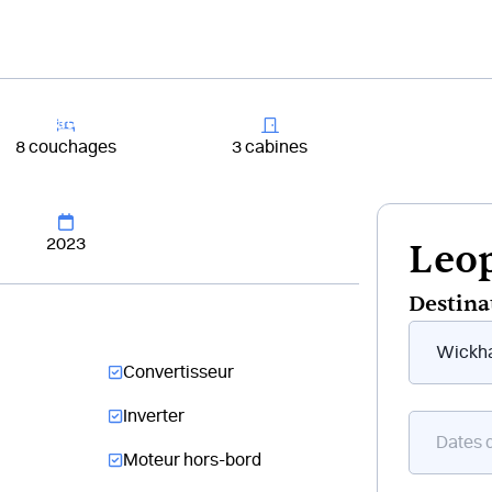
+33 4 81 65
er un bateau
Destinations
Croisières
Chantiers
8 couchages
3 cabines
2023
Leop
Destina
Form
flottant
Convertisseur
bateau
Inverter
Moteur hors-bord