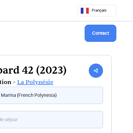
 50 68
commercial@keepsailing.com
Français
Notre univers
Livre de bord
Contact
ard 42 (2023)
tion –
La Polynésie