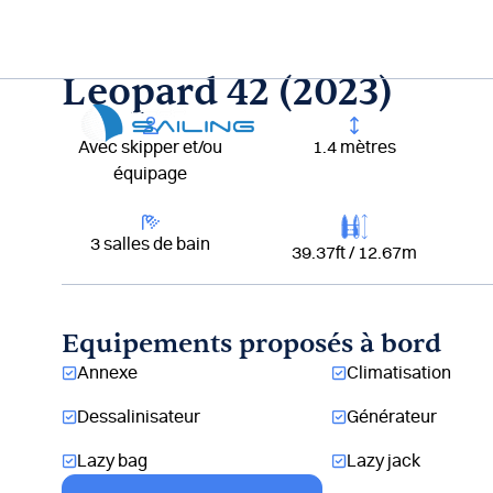
Aller
au
contenu
Leopard 42 (2023)
Lou
Avec skipper et/ou
1.4 mètres
équipage
3 salles de bain
39.37ft / 12.67m
Equipements proposés à bord
Annexe
Climatisation
Dessalinisateur
Générateur
Lazy bag
Lazy jack