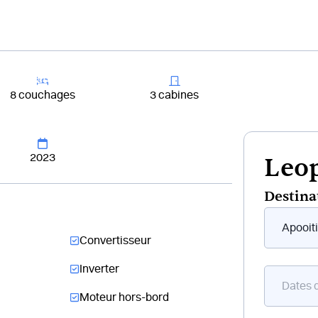
+33 4 81 65
er un bateau
Destinations
Croisières
Chantiers
8 couchages
3 cabines
2023
Leop
Destina
Form
flottant
Convertisseur
bateau
Inverter
Moteur hors-bord