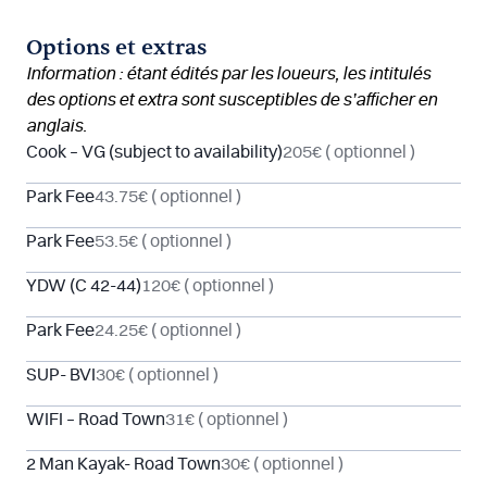
Options et extras
Information : étant édités par les loueurs, les intitulés
des options et extra sont susceptibles de s’afficher en
anglais.
Cook – VG (subject to availability)
205€
( optionnel )
Park Fee
43.75€
( optionnel )
Park Fee
53.5€
( optionnel )
YDW (C 42-44)
120€
( optionnel )
Park Fee
24.25€
( optionnel )
SUP- BVI
30€
( optionnel )
WIFI – Road Town
31€
( optionnel )
2 Man Kayak- Road Town
30€
( optionnel )