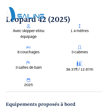
Aller
au
contenu
Leopard 42 (2025)
Avec skipper et/ou
1.4 mètres
équipage
8 couchages
3 cabines
3 salles de bain
39.37ft / 12.67m
2025
Equipements proposés à bord