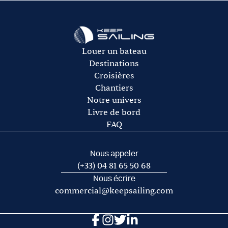
L’avitaillement (certains loueurs proposent une option
Assurances.
avitaillement)
Le gasoil
L’essence pour l’annexe
Les frais de port et de mouillage
Louer un bateau
Les frais d’acheminement vers/de la base de départ
Destinations
Croisières
Chantiers
Notre univers
Livre de bord
FAQ
Nous appeler
(+33) 04 81 65 50 68
Nous écrire
commercial@keepsailing.com