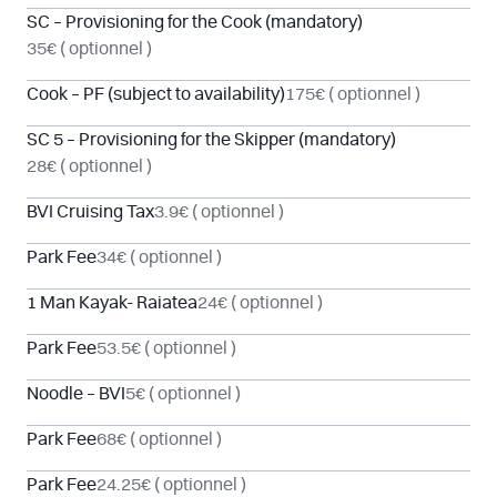
SC – Provisioning for the Cook (mandatory)
35€
( optionnel )
Cook – PF (subject to availability)
175€
( optionnel )
SC 5 – Provisioning for the Skipper (mandatory)
28€
( optionnel )
BVI Cruising Tax
3.9€
( optionnel )
Park Fee
34€
( optionnel )
1 Man Kayak- Raiatea
24€
( optionnel )
Park Fee
53.5€
( optionnel )
Noodle – BVI
5€
( optionnel )
Park Fee
68€
( optionnel )
Park Fee
24.25€
( optionnel )