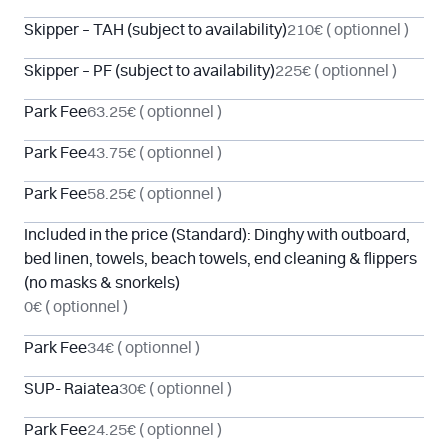
Skipper – TAH (subject to availability)
210€
( optionnel )
Skipper – PF (subject to availability)
225€
( optionnel )
Park Fee
63.25€
( optionnel )
Park Fee
43.75€
( optionnel )
Park Fee
58.25€
( optionnel )
Included in the price (Standard): Dinghy with outboard,
bed linen, towels, beach towels, end cleaning & flippers
(no masks & snorkels)
0€
( optionnel )
Park Fee
34€
( optionnel )
SUP- Raiatea
30€
( optionnel )
Park Fee
24.25€
( optionnel )