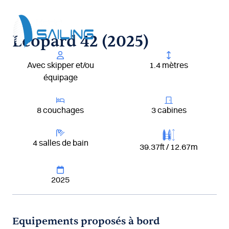
Aller
au
contenu
Leopard 42 (2025)
Avec skipper et/ou
1.4 mètres
équipage
8 couchages
3 cabines
4 salles de bain
39.37ft / 12.67m
2025
Equipements proposés à bord