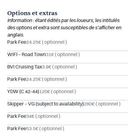
Options et extras
Information : étant édités par les loueurs, les intitulés
des options et extra sont susceptibles de s’afficher en
anglais.
Park Fee
24.25€
( optionnel )
WIFI – Road Town
31€
( optionnel )
BVI Cruising Tax
3.9€
( optionnel )
Park Fee
24.25€
( optionnel )
YDW (C 42-44)
120€
( optionnel )
Skipper – VG (subject to availability)
280€
( optionnel )
Park Fee
34€
( optionnel )
Park Fee
53.5€
( optionnel )