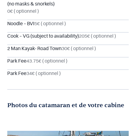
(no masks & snorkels)
0€
( optionnel )
Noodle – BVI
5€
( optionnel )
Cook – VG (subject to availability)
205€
( optionnel )
2 Man Kayak- Road Town
30€
( optionnel )
Park Fee
43.75€
( optionnel )
Park Fee
34€
( optionnel )
Photos du catamaran et de votre cabine