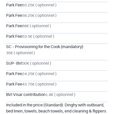
Park Fee
63.25€
( optionnel )
Park Fee
58.25€
( optionnel )
Park Fee
68€
( optionnel )
Park Fee
53.5€
( optionnel )
SC – Provisioning for the Cook (mandatory)
35€
( optionnel )
SUP- BVI
30€
( optionnel )
Park Fee
24.25€
( optionnel )
Park Fee
43.75€
( optionnel )
BVI Visar contribution
1.9€
( optionnel )
Included in the price (Standard): Dinghy with outboard,
bed linen, towels, beach towels, end cleaning & flippers