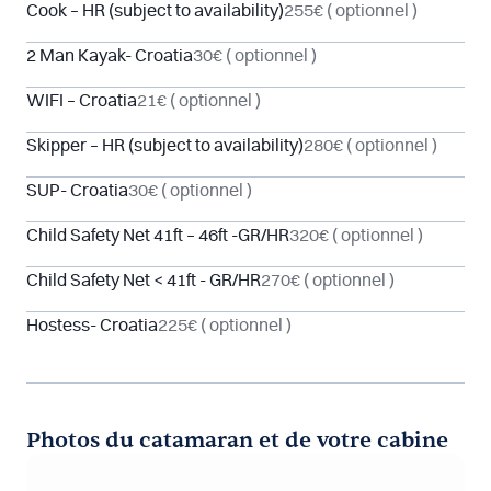
Cook – HR (subject to availability)
255€
( optionnel )
2 Man Kayak- Croatia
30€
( optionnel )
WIFI – Croatia
21€
( optionnel )
Skipper – HR (subject to availability)
280€
( optionnel )
SUP- Croatia
30€
( optionnel )
Child Safety Net 41ft – 46ft -GR/HR
320€
( optionnel )
Child Safety Net < 41ft - GR/HR
270€
( optionnel )
Hostess- Croatia
225€
( optionnel )
Photos du catamaran et de votre cabine