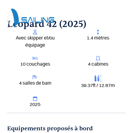
Aller
au
contenu
Leopard 42 (2025)
Avec skipper et/ou
1.4 mètres
équipage
10 couchages
4 cabines
4 salles de bain
39.37ft / 12.67m
2025
Equipements proposés à bord