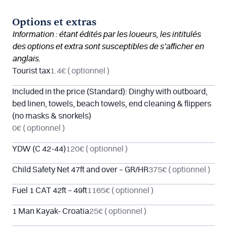
Options et extras
Information : étant édités par les loueurs, les intitulés
des options et extra sont susceptibles de s’afficher en
anglais.
Tourist tax
1.4€
( optionnel )
Included in the price (Standard): Dinghy with outboard,
bed linen, towels, beach towels, end cleaning & flippers
(no masks & snorkels)
0€
( optionnel )
YDW (C 42-44)
120€
( optionnel )
Child Safety Net 47ft and over – GR/HR
375€
( optionnel )
Fuel 1 CAT 42ft – 49ft
1165€
( optionnel )
1 Man Kayak- Croatia
25€
( optionnel )