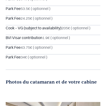
Park Fee
53.5€
( optionnel )
Park Fee
24.25€
( optionnel )
Cook – VG (subject to availability)
205€
( optionnel )
BVI Visar contribution
1.9€
( optionnel )
Park Fee
43.75€
( optionnel )
Park Fee
34€
( optionnel )
Photos du catamaran et de votre cabine