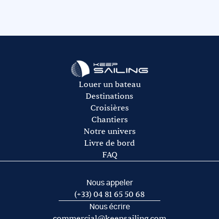
Les assurances (rachat de franchise, rachat de caution,
Retrouvez les conseils vaccination et prévention de
réservée pour elle, soit dans une pointe aménagée. Si
loueur, le montant vous sera remboursé par l’assurance
annulation assistance rapatriement)
l’
Institut Pasteur
par destination.
vous prenez les services d’un skipper et/ou d’une
(hors franchise résiduelle). Vous pouvez souscrire le
A payer sur place :
hôtesse, pensez à les prévoir dans l’avitaillement.
rachat de franchise auprès de notre partenaire Ouest
L’avitaillement (certains loueurs proposent une option
Assurances.
avitaillement)
Le gasoil
L’essence pour l’annexe
Les frais de port et de mouillage
Louer un bateau
Les frais d’acheminement vers/de la base de départ
Destinations
Croisières
Chantiers
Notre univers
Livre de bord
FAQ
Nous appeler
(+33) 04 81 65 50 68
Nous écrire
commercial@keepsailing.com