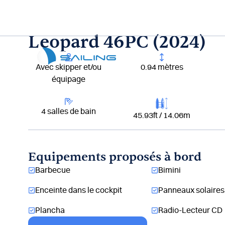
Aller
au
contenu
Leopard 46PC (2024)
Lou
Avec skipper et/ou
0.94 mètres
équipage
4 salles de bain
45.93ft / 14.06m
Equipements proposés à bord
Barbecue
Bimini
Enceinte dans le cockpit
Panneaux solaires
Plancha
Radio-Lecteur CD