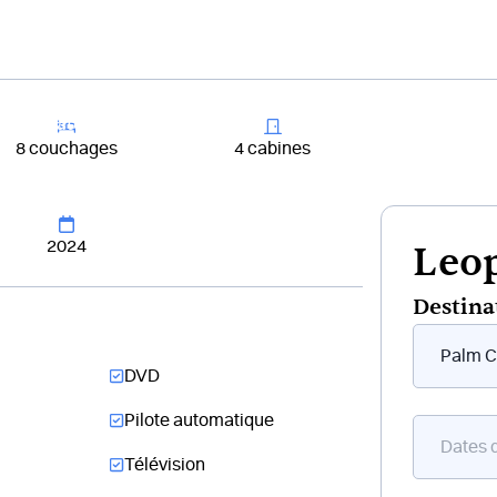
+33 4 81 65
er un bateau
Destinations
Croisières
Chantiers
8 couchages
4 cabines
2024
Leop
Destina
Form
flottant
DVD
bateau
Pilote automatique
Télévision