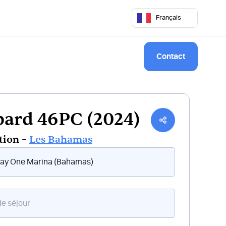
 50 68
commercial@keepsailing.com
Français
Notre univers
Livre de bord
Contact
ard 46PC (2024)
tion –
Les Bahamas