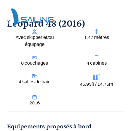
Aller
au
contenu
Leopard 48 (2016)
Avec skipper et/ou
1.47 mètres
équipage
8 couchages
4 cabines
4 salles de bain
45.93ft / 14.75m
2016
Equipements proposés à bord