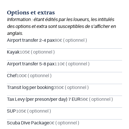
Options et extras
Information : étant édités par les loueurs, les intitulés
des options et extra sont susceptibles de s’afficher en
anglais.
Airport transfer 2-4 pax
80€
( optionnel )
Kayak
105€
( optionnel )
Airport transfer 5-8 pax
110€
( optionnel )
Chef
100€
( optionnel )
Transit log per booking
350€
( optionnel )
Tax Levy (per preson/per day) 7 EUR
56€
( optionnel )
SUP
105€
( optionnel )
Scuba DIve Package
0€
( optionnel )