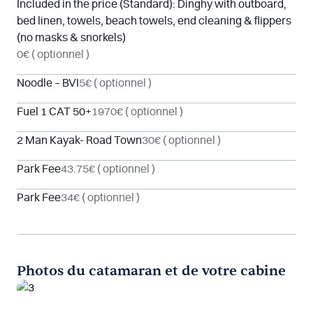
Included in the price (Standard): Dinghy with outboard,
bed linen, towels, beach towels, end cleaning & flippers
(no masks & snorkels)
0€
( optionnel )
Noodle – BVI
5€
( optionnel )
Fuel 1 CAT 50+
1970€
( optionnel )
2 Man Kayak- Road Town
30€
( optionnel )
Park Fee
43.75€
( optionnel )
Park Fee
34€
( optionnel )
Photos du catamaran et de votre cabine