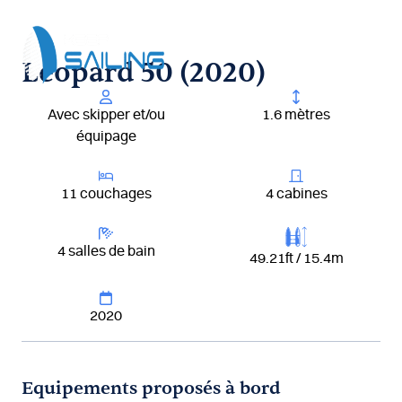
Aller
au
contenu
Leopard 50 (2020)
Avec skipper et/ou
1.6 mètres
équipage
11 couchages
4 cabines
4 salles de bain
49.21ft / 15.4m
2020
Equipements proposés à bord