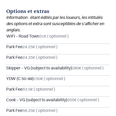
Options et extras
Information : étant édités par les loueurs, les intitulés
des options et extra sont susceptibles de s’afficher en
anglais.
WIFI – Road Town
31€
( optionnel )
Park Fee
24.25€
( optionnel )
Park Fee
24.25€
( optionnel )
Skipper – VG (subject to availability)
280€
( optionnel )
YDW (C 50-99)
150€
( optionnel )
Park Fee
53.5€
( optionnel )
Cook – VG (subject to availability)
205€
( optionnel )
Park Fee
58.25€
( optionnel )