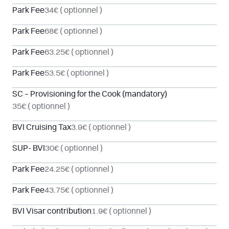
Park Fee
34€
( optionnel )
Park Fee
68€
( optionnel )
Park Fee
63.25€
( optionnel )
Park Fee
53.5€
( optionnel )
SC – Provisioning for the Cook (mandatory)
35€
( optionnel )
BVI Cruising Tax
3.9€
( optionnel )
SUP- BVI
30€
( optionnel )
Park Fee
24.25€
( optionnel )
Park Fee
43.75€
( optionnel )
BVI Visar contribution
1.9€
( optionnel )