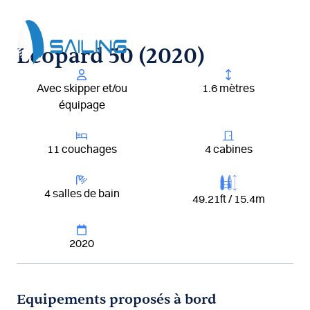
Aller
au
contenu
Leopard 50 (2020)
Avec skipper et/ou
1.6 mètres
équipage
11 couchages
4 cabines
4 salles de bain
49.21ft / 15.4m
2020
Equipements proposés à bord