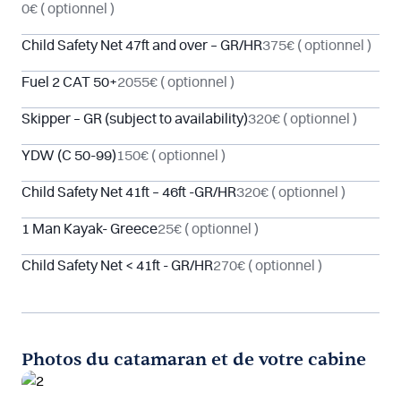
0€
( optionnel )
Child Safety Net 47ft and over – GR/HR
375€
( optionnel )
Fuel 2 CAT 50+
2055€
( optionnel )
Skipper – GR (subject to availability)
320€
( optionnel )
YDW (C 50-99)
150€
( optionnel )
Child Safety Net 41ft – 46ft -GR/HR
320€
( optionnel )
1 Man Kayak- Greece
25€
( optionnel )
Child Safety Net < 41ft - GR/HR
270€
( optionnel )
Photos du catamaran et de votre cabine