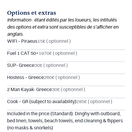
Options et extras
Information : étant édités par les loueurs, les intitulés
des options et extra sont susceptibles de s’afficher en
anglais.
WIFI – Piraeus
15€
( optionnel )
Fuel 1 CAT 50+
1970€
( optionnel )
SUP- Greece
30€
( optionnel )
Hostess – Greece
260€
( optionnel )
2 Man Kayak- Greece
30€
( optionnel )
Cook – GR (subject to availability)
285€
( optionnel )
Included in the price (Standard): Dinghy with outboard,
bed linen, towels, beach towels, end cleaning & flippers
(no masks & snorkels)