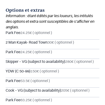
Options et extras
Information : étant édités par les loueurs, les intitulés
des options et extra sont susceptibles de s’afficher en
anglais.
Park Fee
24.25€
( optionnel )
2 Man Kayak- Road Town
30€
( optionnel )
Park Fee
24.25€
( optionnel )
Skipper – VG (subject to availability)
280€
( optionnel )
YDW (C 50-99)
150€
( optionnel )
Park Fee
53.5€
( optionnel )
Cook – VG (subject to availability)
205€
( optionnel )
Park Fee
63.25€
( optionnel )