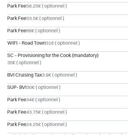
Park Fee
58.25€
( optionnel )
Park Fee
53.5€
( optionnel )
Park Fee
68€
( optionnel )
WIFI – Road Town
31€
( optionnel )
SC – Provisioning for the Cook (mandatory)
35€
( optionnel )
BVI Cruising Tax
3.9€
( optionnel )
SUP- BVI
30€
( optionnel )
Park Fee
34€
( optionnel )
Park Fee
43.75€
( optionnel )
Park Fee
24.25€
( optionnel )