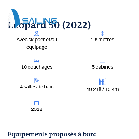
Aller
au
contenu
Leopard 50 (2022)
Avec skipper et/ou
1.6 mètres
équipage
10 couchages
5 cabines
4 salles de bain
49.21ft / 15.4m
2022
Equipements proposés à bord