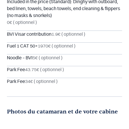
Included in the price (Standard): Dinghy with outboard,
bed linen, towels, beach towels, end cleaning & flippers
(no masks & snorkels)
0€
( optionnel )
BVI Visar contribution
1.9€
( optionnel )
Fuel 1 CAT 50+
1970€
( optionnel )
Noodle – BVI
5€
( optionnel )
Park Fee
43.75€
( optionnel )
Park Fee
34€
( optionnel )
Photos du catamaran et de votre cabine