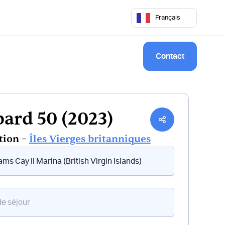
 50 68
commercial@keepsailing.com
Français
Notre univers
Livre de bord
Contact
ard 50 (2023)
tion –
Îles Vierges britanniques