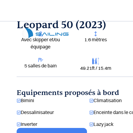
Aller
au
contenu
Leopard 50 (2023)
Lou
Avec skipper et/ou
1.6 mètres
équipage
5 salles de bain
49.21ft / 15.4m
Equipements proposés à bord
Bimini
Climatisation
Dessalinisateur
Enceinte dans le c
Inverter
Lazy jack