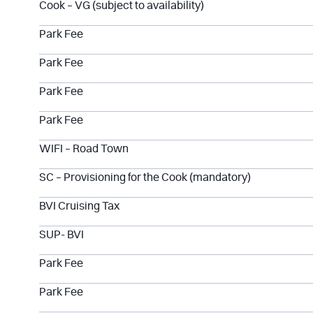
Cook – VG (subject to availability)
Park Fee
Park Fee
Park Fee
Park Fee
WIFI – Road Town
SC – Provisioning for the Cook (mandatory)
BVI Cruising Tax
SUP- BVI
Park Fee
Park Fee