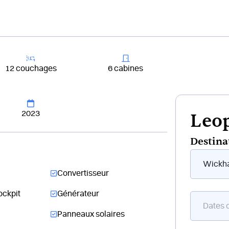
+33 4 81 65
er un bateau
Destinations
Croisières
Chantiers
12 couchages
6 cabines
2023
Leop
Destina
Form
flottant
Convertisseur
bateau
ockpit
Générateur
Panneaux solaires