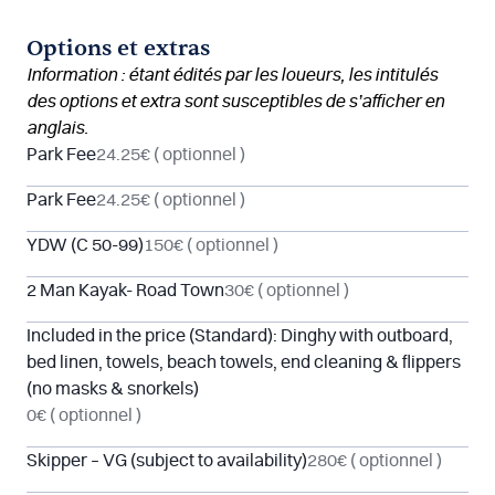
Options et extras
Information : étant édités par les loueurs, les intitulés
des options et extra sont susceptibles de s’afficher en
anglais.
Park Fee
24.25€
( optionnel )
Park Fee
24.25€
( optionnel )
YDW (C 50-99)
150€
( optionnel )
2 Man Kayak- Road Town
30€
( optionnel )
Included in the price (Standard): Dinghy with outboard,
bed linen, towels, beach towels, end cleaning & flippers
(no masks & snorkels)
0€
( optionnel )
Skipper – VG (subject to availability)
280€
( optionnel )