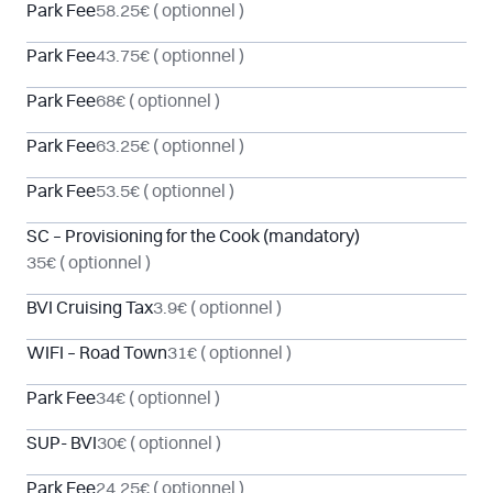
Park Fee
58.25€
( optionnel )
Park Fee
43.75€
( optionnel )
Park Fee
68€
( optionnel )
Park Fee
63.25€
( optionnel )
Park Fee
53.5€
( optionnel )
SC – Provisioning for the Cook (mandatory)
35€
( optionnel )
BVI Cruising Tax
3.9€
( optionnel )
WIFI – Road Town
31€
( optionnel )
Park Fee
34€
( optionnel )
SUP- BVI
30€
( optionnel )
Park Fee
24.25€
( optionnel )