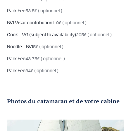
Park Fee
53.5€
( optionnel )
BVI Visar contribution
1.9€
( optionnel )
Cook – VG (subject to availability)
205€
( optionnel )
Noodle – BVI
5€
( optionnel )
Park Fee
43.75€
( optionnel )
Park Fee
34€
( optionnel )
Photos du catamaran et de votre cabine