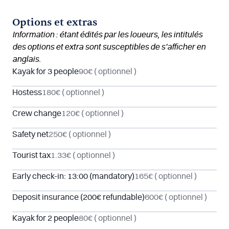
Options et extras
Information : étant édités par les loueurs, les intitulés
des options et extra sont susceptibles de s’afficher en
anglais.
Kayak for 3 people
90€
( optionnel )
Hostess
180€
( optionnel )
Crew change
120€
( optionnel )
Safety net
250€
( optionnel )
Tourist tax
1.33€
( optionnel )
Early check-in: 13:00 (mandatory)
165€
( optionnel )
Deposit insurance (200€ refundable)
600€
( optionnel )
Kayak for 2 people
80€
( optionnel )