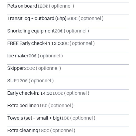
Pets on board
120€
( optionnel )
Transit log + outboard (5hp)
500€
( optionnel )
Snorkeling equipment
20€
( optionnel )
FREE Early check-in 13:00
0€
( optionnel )
Ice maker
90€
( optionnel )
Skipper
200€
( optionnel )
SUP
120€
( optionnel )
Early check-in: 14:30
100€
( optionnel )
Extra bed linen
15€
( optionnel )
Towels (set – small + big)
10€
( optionnel )
Extra cleaning
180€
( optionnel )