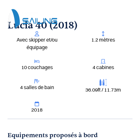
Aller
au
contenu
Lucia 40 (2018)
Avec skipper et/ou
1.2 mètres
équipage
10 couchages
4 cabines
4 salles de bain
36.09ft / 11.73m
2018
Equipements proposés à bord