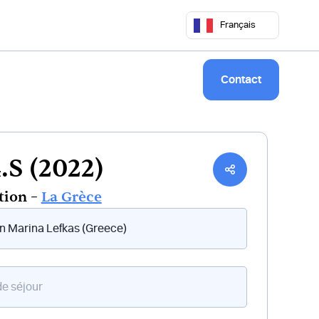
 50 68
commercial@keepsailing.com
Français
Notre univers
Livre de bord
Contact
S (2022)
tion –
La Grèce