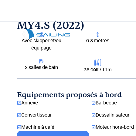
Aller
au
contenu
MY4.S (2022)
Lou
Avec skipper et/ou
0.8 mètres
équipage
2 salles de bain
36.09ft / 11m
Equipements proposés à bord
Annexe
Barbecue
Convertisseur
Dessalinisateur
Machine à café
Moteur hors-bord