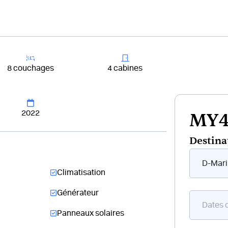
+33 4 81 65
er un bateau
Destinations
Croisières
Chantiers
8 couchages
4 cabines
2022
MY4.
Destina
Form
flottant
Climatisation
bateau
Générateur
Panneaux solaires