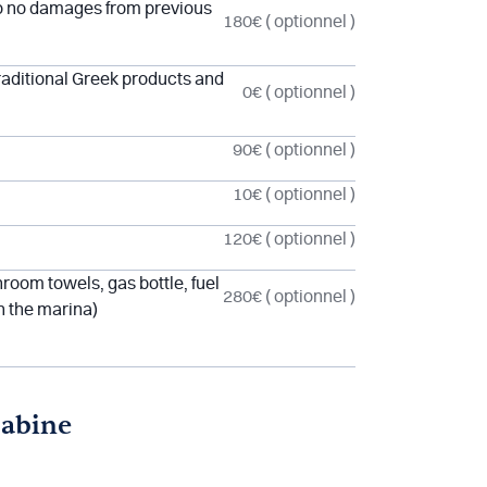
to no damages from previous
180€
( optionnel )
aditional Greek products and
0€
( optionnel )
90€
( optionnel )
10€
( optionnel )
120€
( optionnel )
room towels, gas bottle, fuel
280€
( optionnel )
in the marina)
cabine