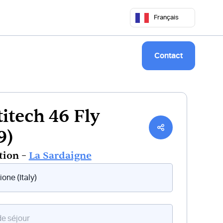
 50 68
commercial@keepsailing.com
Français
Notre univers
Livre de bord
Contact
itech 46 Fly
9)
tion –
La Sardaigne