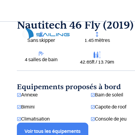
Aller
au
contenu
Nautitech 46 Fly (2019)
Lou
Sans skipper
1.45 mètres
4 salles de bain
42.65ft / 13.79m
Equipements proposés à bord
Annexe
Bain de soleil
Bimini
Capote de roof
Climatisation
Console de jeu
Voir tous les équipements