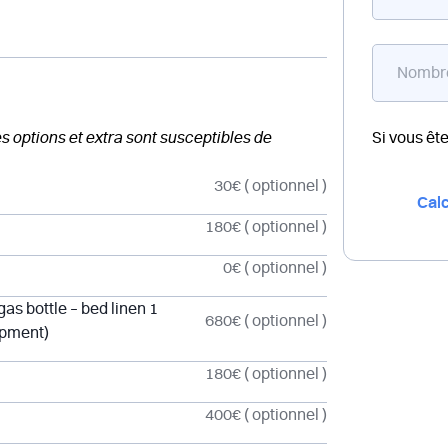
des options et extra sont susceptibles de
Si vous êt
30€
( optionnel )
Calc
180€
( optionnel )
0€
( optionnel )
as bottle – bed linen 1
680€
( optionnel )
ipment)
180€
( optionnel )
400€
( optionnel )