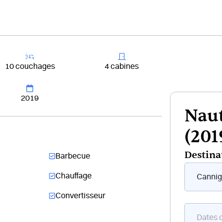
+33 4 81 65
er un bateau
Destinations
Croisières
Chantiers
10 couchages
4 cabines
2019
Naut
(201
Destina
Barbecue
Form
Chauffage
flottant
bateau
Convertisseur