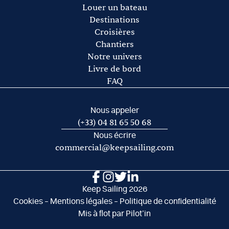
Les frais de port et de mouillage
Louer un bateau
Les frais d’acheminement vers/de la base de départ
Destinations
Croisières
Chantiers
Notre univers
Livre de bord
FAQ
Nous appeler
(+33) 04 81 65 50 68
Nous écrire
commercial@keepsailing.com
Keep Sailing 2026
Cookies
–
Mentions légales
–
Politique de confidentialité
Mis à flot par
Pilot’in