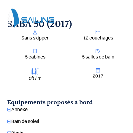
Aller
au
contenu
SABA 50 (2017)
Sans skipper
12 couchages
5 cabines
5 salles de bain
2017
0ft / m
Equipements proposés à bord
Annexe
Bain de soleil