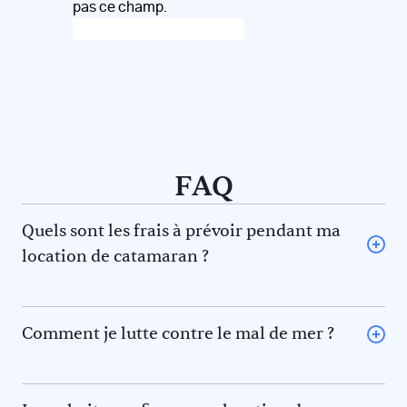
pas ce champ.
FAQ
Quels sont les frais à prévoir pendant ma
location de catamaran ?
L’avitaillement (certains loueurs proposent une option
avitaillement) ou repas au restaurant pour vous et le
skipper et/ou hôtesse
Comment je lutte contre le mal de mer ?
Le gasoil
La règle des 5F pour éviter le mal de mer. En effet il y a 5
L’essence pour l’annexe
phénomènes qui contribuent au mal de mer. Prévenez-
Les frais de port et de mouillage
les !