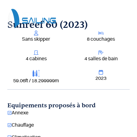
Aller
au
contenu
Sunreef 60 (2023)
Sans skipper
8 couchages
4 cabines
4 salles de bain
2023
59.06ft / 18.299999m
Equipements proposés à bord
Annexe
Chauffage