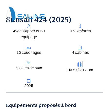
Aller
au
contenu
Sunsail 424 (2025)
Avec skipper et/ou
1.25 mètres
équipage
10 couchages
4 cabines
4 salles de bain
39.37ft / 12.8m
2025
Equipements proposés à bord