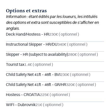
Options et extras
Information : étant édités par les loueurs, les intitulés
des options et extra sont susceptibles de s’afficher en
anglais.
Deck Hand/Hostess – HR
230€
( optionnel )
Instructional Skipper – HR/DU
340€
( optionnel )
Skipper – HR (subject to availability)
280€
( optionnel )
Tourist tax
1.4€
( optionnel )
Child Safety Net 41ft – 46ft – BVI
230€
( optionnel )
Child Safety Net 41ft – 46ft – GR/HR
320€
( optionnel )
Hostess – CROATIA
225€
( optionnel )
WIFI – Dubrovnik
21€
( optionnel )