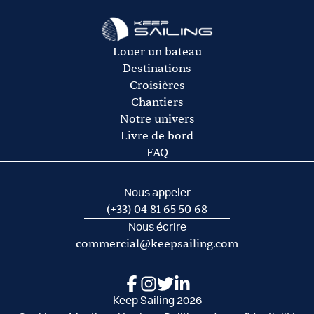
Le gasoil
L’essence pour l’annexe
Les frais de port et de mouillage
Louer un bateau
Les frais d’acheminement vers/de la base de départ
Destinations
Croisières
Chantiers
Notre univers
Livre de bord
FAQ
Nous appeler
(+33) 04 81 65 50 68
Nous écrire
commercial@keepsailing.com
Keep Sailing 2026