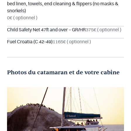
bed linen, towels, end cleaning & flippers (no masks &
snorkels)
0€
( optionnel )
Child Safety Net 47ft and over – GR/HR
375€
( optionnel )
Fuel Croatia (C 42-49)
1165€
( optionnel )
Photos du catamaran et de votre cabine