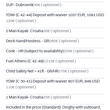
SUP- Dubrovnik
30€
( optionnel )
YDW (C 42-44) Deposit with waiver 1037 EUR, 1091 USD
120€
( optionnel )
2 Man Kayak- Croatia
30€
( optionnel )
Deck Hand/Hostess – GR
265€
( optionnel )
Cook – HR (subject to availability)
255€
( optionnel )
Fuel Athens (C 42-49)
1215€
( optionnel )
Child Safety Net < 41ft - GR/HR
270€
( optionnel )
YDW (C 30-41) Deposit with waiver 807 EUR, 849 USD
110€
( optionnel )
1 Man Kayak- Croatia
25€
( optionnel )
Included in the price (Standard): Dinghy with outboard,