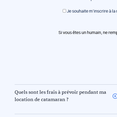
Je souhaite m’inscrire à la
Si vous êtes un humain, ne rem
Quels sont les frais à prévoir pendant ma
location de catamaran ?
L’avitaillement (certains loueurs proposent une option
avitaillement) ou repas au restaurant pour vous et le