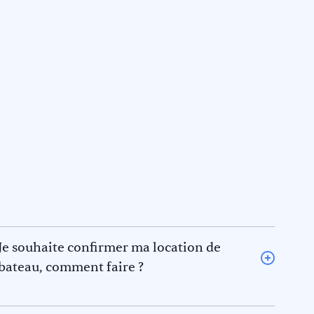
Je souhaite confirmer ma location de
bateau, comment faire ?
Pour confirmer une location de bateau, veuillez en
informer Keep Sailing qui posera une option sur le