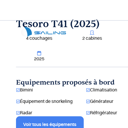
Aller
au
contenu
Tesoro T41 (2025)
Lou
4 couchages
2 cabines
2025
Equipements proposés à bord
Bimini
Climatisation
Équipement de snorkeling
Générateur
Radar
Réfrigérateur
Voir tous les équipements