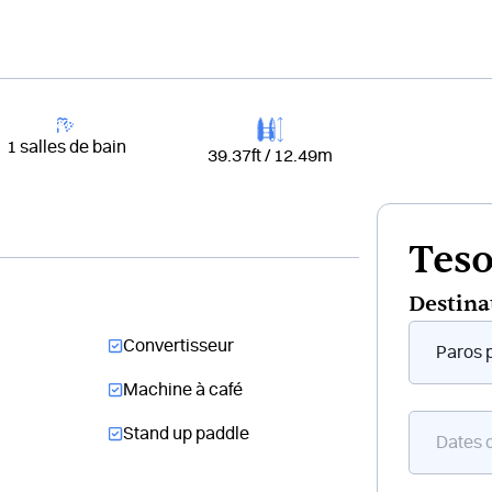
+33 4 81 65
er un bateau
Destinations
Croisières
Chantiers
1 salles de bain
39.37ft / 12.49m
Teso
Destina
Form
Convertisseur
flottant
bateau
Machine à café
Stand up paddle