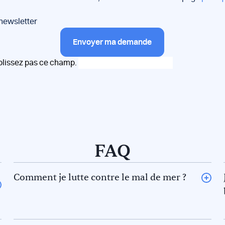
 newsletter
Envoyer ma demande
plissez pas ce champ.
FAQ
Comment je lutte contre le mal de mer ?
La règle des 5F pour éviter le mal de mer. En effet il y a 5
phénomènes qui contribuent au mal de mer. Prévenez-
les !