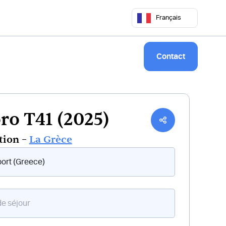
 50 68
commercial@keepsailing.com
Français
Notre univers
Livre de bord
Contact
ro T41 (2025)
tion –
La Grèce