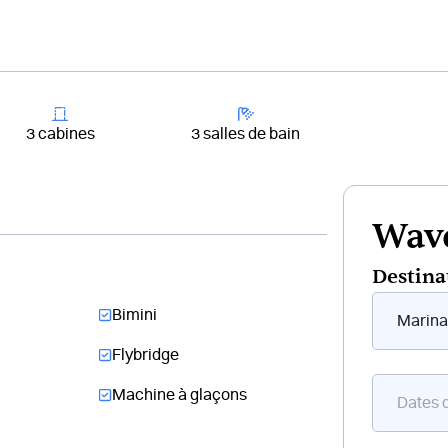
+33 4 81 65
er un bateau
Destinations
Croisières
Chantiers
3 cabines
3 salles de bain
Wave
Destina
Form
Bimini
flottant
bateau
Flybridge
Machine à glaçons