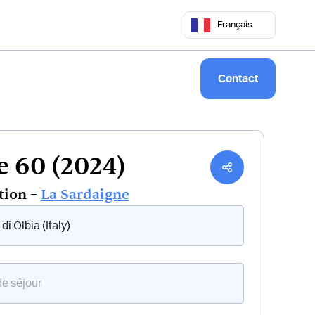
 50 68
commercial@keepsailing.com
Français
Notre univers
Livre de bord
Contact
 60 (2024)
tion –
La Sardaigne