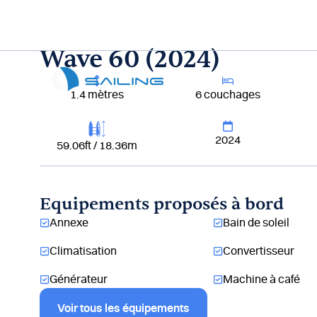
Aller
au
contenu
Wave 60 (2024)
Lou
1.4 mètres
6 couchages
2024
59.06ft / 18.36m
Equipements proposés à bord
Annexe
Bain de soleil
Climatisation
Convertisseur
Générateur
Machine à café
Voir tous les équipements