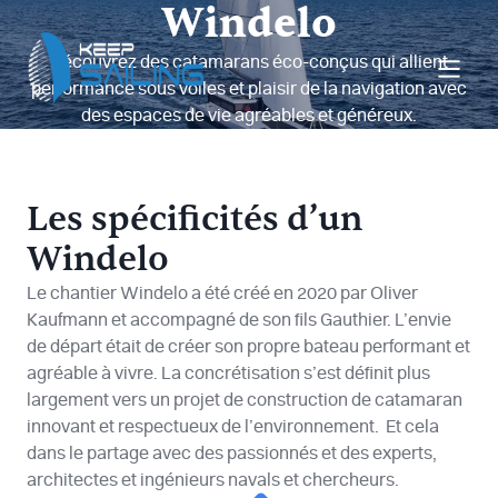
Aller
Windelo
au
Découvrez des catamarans éco-conçus qui allient
contenu
performance sous voiles et plaisir de la navigation avec
des espaces de vie agréables et généreux.
Les spécificités d’un
Windelo
Le chantier Windelo a été créé en 2020 par Oliver
Kaufmann et accompagné de son fils Gauthier. L’envie
de départ était de créer son propre bateau performant et
agréable à vivre. La concrétisation s’est définit plus
largement vers un projet de construction de catamaran
innovant et respectueux de l’environnement. Et cela
dans le partage avec des passionnés et des experts,
architectes et ingénieurs navals et chercheurs.